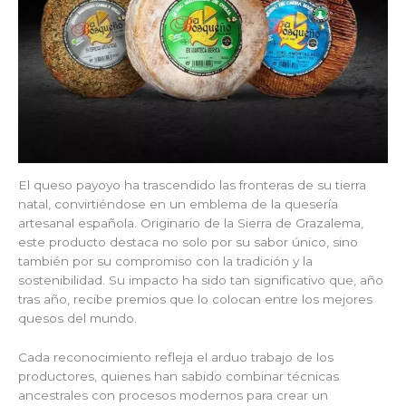
El queso payoyo ha trascendido las fronteras de su tierra
natal, convirtiéndose en un emblema de la quesería
artesanal española. Originario de la Sierra de Grazalema,
este producto destaca no solo por su sabor único, sino
también por su compromiso con la tradición y la
sostenibilidad. Su impacto ha sido tan significativo que, año
tras año, recibe premios que lo colocan entre los mejores
quesos del mundo.
Cada reconocimiento refleja el arduo trabajo de los
productores, quienes han sabido combinar técnicas
ancestrales con procesos modernos para crear un